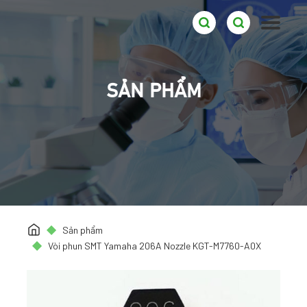
SẢN PHẨM
Sản phẩm
Vòi phun SMT Yamaha 206A Nozzle KGT-M7760-A0X