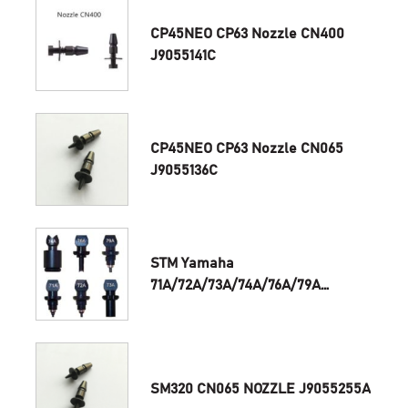
CP45NEO CP63 Nozzle CN400
J9055141C
CP45NEO CP63 Nozzle CN065
J9055136C
STM Yamaha
71A/72A/73A/74A/76A/79A
NOZZLE KV8-M7760-00X
SM320 CN065 NOZZLE J9055255A