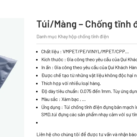
Túi/Màng – Chống tĩnh 
Danh mục
Khay hộp chống tĩnh điện
Chất liệu : VMPET/PE/VINYL/MPET/CPP…
Kích thước : Gia công theo yêu cầu của Quí Kh
In ấn : Gia công theo yêu cầu của Quí Khách Hà
Được chế tạo từ những vật liệu không độc hại n
Thích hợp với nhiều loại hàng.
Độ dày tiêu chuẩn: 0.075 đến 1mm. Tùy ứng dụ
Màu sắc : Xám bạc , …
Ứng dụng : Túi chống tĩnh điện đựng bản mạch in
SMD,túi đựng các sản phẩm nhạy cảm với sự tĩn
Liên hệ cho chúng tôi để được tư vấn và nhận báo 