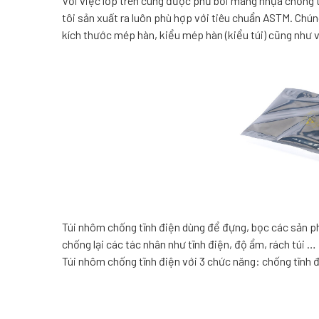
Với việc lớp trên cùng được phủ bởi màng nhựa chống 
tôi sản xuất ra luôn phù hợp với tiêu chuẩn ASTM. Chún
kích thước mép hàn, kiểu mép hàn (kiểu túi) cũng như 
Túi nhôm chống tĩnh điện dùng để đựng, bọc các sản ph
chống lại các tác nhân như tĩnh điện, độ ẩm, rách túi …
Túi nhôm chống tĩnh điện với 3 chức năng: chống tĩnh 