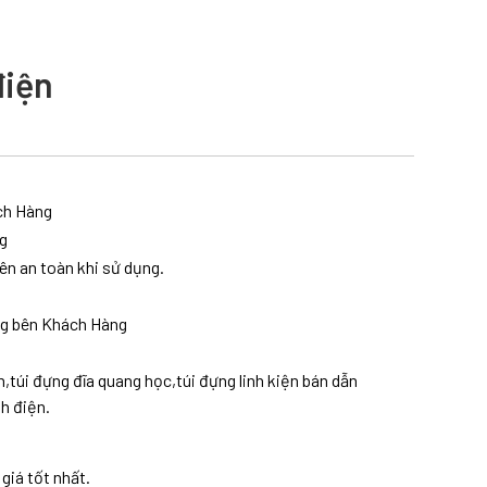
điện
ách Hàng
ng
ên an toàn khi sử dụng.
ng bên Khách Hàng
,túi đựng đĩa quang học,túi đựng linh kiện bán dẫn
h điện.
giá tốt nhất.