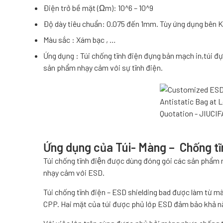
Điện trở bề mặt (Ωm): 10^6 – 10^9
Độ dày tiêu chuẩn: 0.075 đến 1mm. Tùy ứng dụng bên 
Màu sắc : Xám bạc , …
Ứng dụng : Túi chống tĩnh điện đựng bản mạch in,túi đự
sản phẩm nhạy cảm với sự tĩnh điện.
Ứng dụng của Túi- Màng – Chống tĩ
Túi chống tĩnh điện được dùng đóng gói các sản ph
nhạy cảm với ESD.
Túi chống tĩnh điện – ESD shielding bad được làm từ
CPP. Hai mặt của túi được phủ lớp ESD đảm bảo khả nă