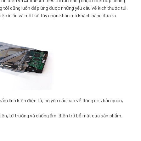
tĩnh điện và Amide Amines thì túi màng nhựa nhiều lớp chúng
g tôi cũng luôn đáp ứng được những yêu cầu về kích thước túi,
việc in ấn và một số tùy chọn khác mà khách hàng đưa ra.
ẩm linh kiện điện tử, có yêu cầu cao về đóng gói, bảo quản,
điện, từ trường và chống ẩm, điện trở bề mặt của sản phẩm.