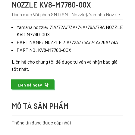
NOZZLE KV8-M7760-00X
Danh mục
Vòi phun SMT (SMT Nozzle)
,
Yamaha Nozzle
Yamaha nozzle: 71A/72A/73A/74A/76A/79A NOZZLE
KV8-M7760-00X
PART NAME: NOZZLE 71A/72A/73A/74A/76A/79A
PART NO: KV8-M7760-00X
Liên hệ cho chúng tôi để được tư vấn và nhận báo giá
tốt nhất.
Liên hệ ngay
MÔ TẢ SẢN PHẨM
Thông tin đang được cập nhật