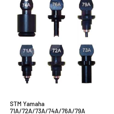
STM Yamaha
71A/72A/73A/74A/76A/79A