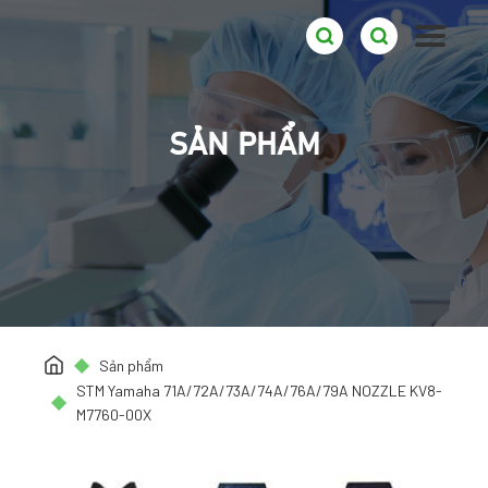
SẢN PHẨM
Sản phẩm
STM Yamaha 71A/72A/73A/74A/76A/79A NOZZLE KV8-
M7760-00X