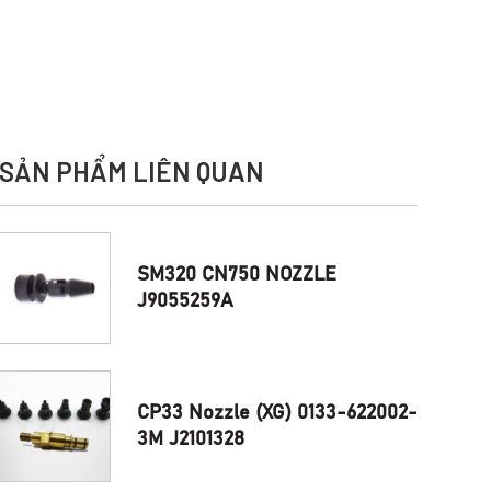
SẢN PHẨM LIÊN QUAN
SM320 CN750 NOZZLE
J9055259A
CP33 Nozzle (XG) 0133-622002-
3M J2101328