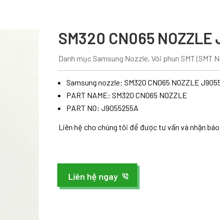
SM320 CN065 NOZZLE 
Danh mục
Samsung Nozzle
,
Vòi phun SMT (SMT N
Samsung nozzle: SM320 CN065 NOZZLE J905
PART NAME: SM320 CN065 NOZZLE
PART NO: J9055255A
Liên hệ cho chúng tôi để được tư vấn và nhận báo 
Liên hệ ngay