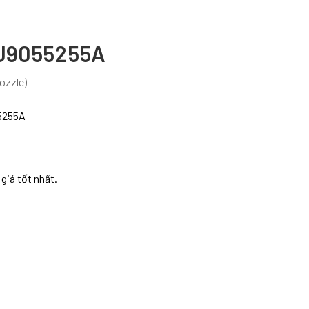
J9055255A
ozzle)
5255A
giá tốt nhất.