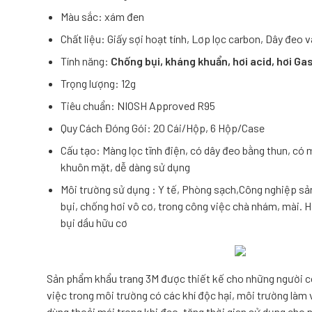
Màu sắc: xám đen
Chất liệu: Giấy sợi hoạt tính, Lơp lọc carbon, Dây đeo 
Tính năng:
Chống bụi, kháng khuẩn, hơi acid, hơi Gas
Trọng lượng: 12g
Tiêu chuẩn: NIOSH Approved R95
Quy Cách Đóng Gói: 20 Cái/Hộp, 6 Hộp/Case
Cấu tạo: Màng lọc tĩnh điện, có dây đeo bằng thun, có
khuôn mặt, dễ dàng sử dụng
Môi trường sử dụng : Y tế, Phòng sạch,Công nghiệp sản
bụi, chống hơi vô cơ, trong công việc chà nhám, mài. H
bụi dầu hữu cơ
Sản phẩm
khẩu trang 3M
được thiết kế cho những người c
việc trong môi trường có các khí độc hại, môi trường làm 
dùng thoải mái trong khi đeo, tăng thời gian sử dụng cho 