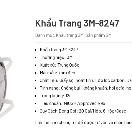
Khẩu Trang 3M-8247
Danh mục
Khẩu trang 3M
,
Sản phẩm 3M
Khẩu trang 3M 8247
Thương hiệu: 3M
Xuất xứ: Trung Quốc
Màu sắc: xám đen
Chất liệu: Giấy sợi hoạt tính, Lơp lọc carbon, D
Tính năng: Chống bụi, kháng khuẩn, hơi acid, hơ
Trọng lượng: 12g
Tiêu chuẩn: NIOSH Approved R95
Quy Cách Đóng Gói: 20 Cái/Hộp, 6 Hộp/Case
Liên hệ cho chúng tôi để được tư vấn và nhận báo 