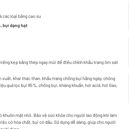
và các loại bằng cao su
, bụi dạng hạt
 miếng kẹp bằng thép ngay mũi để điều chỉnh khẩu trang ôm sát
 xuất, khai thác than, khẩu trang chống bụi hằng ngày, chông
iệu quả lọc bụi 95%, chống bụi, kháng khuẩn, hơi acid, hơi Gas,
ó khuôn mặt nhỏ. Bảo vệ sức khỏe cho người lao động khi làm
việc có hóa chất, bụi có dầu. Sử dụng dễ dàng, giúp cho người
người dùng.