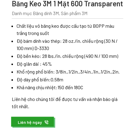
Băng Keo 3M 1 Mặt 600 Transparent
Danh mục
Băng dính 3M
,
Sản phẩm 3M
Chất liệu vỏ băng keo được cấu tạo từ BOPP màu
trắng trong suốt
Độ bám dính vào thép: 28 oz./in. chiều rộng (30 N /
100 mm) D-3330
Độ bền kéo: 28 lbs./in. chiều rộng (490 N / 100 mm)
Độ giãn dài : 45%
Khổ rộng phổ biến: 3/8in.,1/2in.,3/4in.,1in.,1/2in.,2in.
Độ dày phổ biến:0.58m
Khả năng chịu nhiệt:150 đến 180C
Liên hệ cho chúng tôi để được tư vấn và nhận báo giá
tốt nhất.
Liên hệ ngay