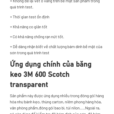
+ Không để lại vết ố vàng trên bề mặt sản phẩm trong
quá trình test.
+ Thời gian test ổn định
+ Khả năng co giản tốt
+ Có khả năng chống rạn nứt tốt.
+ Dễ dàng nhận biết về chất lượng bám dính bề mặt của
sơn trong quá trình test
Ứng dụng chính của băng
keo 3M 600 Scotch
transparent
Sản phẩm này được ứng dụng nhiều trong đóng gói hàng
hóa như bánh kẹo, thùng carton, niêm phong hàng hóa,
văn phòng phẩm,đóng gói bao bì, túi nilon…..Ngoài ra,
nó còn dùng để kiểm tra độ bám dính của sơn, độ bám