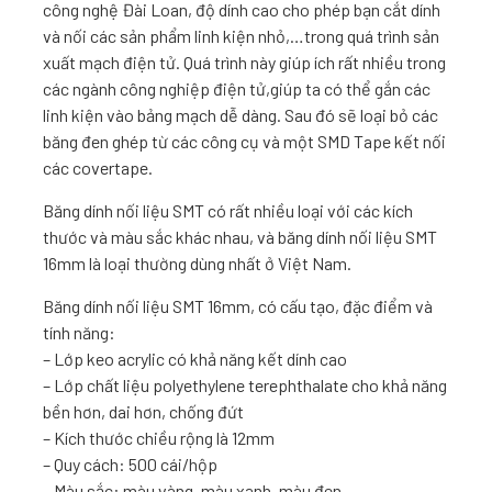
công nghệ Đài Loan, độ dính cao cho phép bạn cắt dính
và nối các sản phẩm linh kiện nhỏ,…trong quá trình sản
xuất mạch điện tử. Quá trình này giúp ích rất nhiều trong
các ngành công nghiệp điện tử,giúp ta có thể gắn các
linh kiện vào bảng mạch dễ dàng. Sau đó sẽ loại bỏ các
băng đen ghép từ các công cụ và một SMD Tape kết nối
các covertape.
Băng dính nối liệu SMT có rất nhiều loại với các kích
thước và màu sắc khác nhau, và băng dính nối liệu SMT
16mm là loại thường dùng nhất ở Việt Nam.
Băng dính nối liệu SMT 16mm, có cấu tạo, đặc điểm và
tính năng:
– Lớp keo acrylic có khả năng kết dính cao
– Lớp chất liệu polyethylene terephthalate cho khả năng
bền hơn, dai hơn, chống đứt
– Kích thước chiều rộng là 12mm
– Quy cách: 500 cái/hộp
– Màu sắc: màu vàng, màu xanh, màu đen