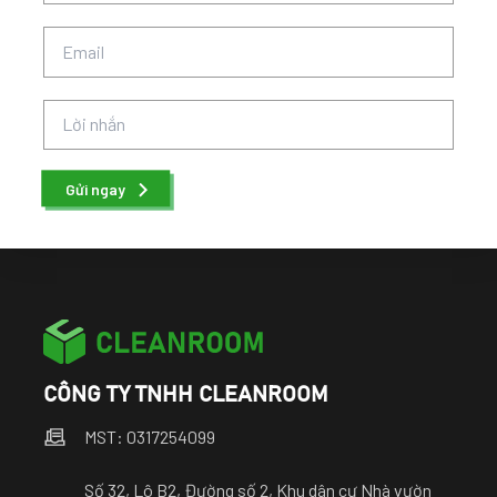
Gửi ngay
CÔNG TY TNHH CLEANROOM
MST: 0317254099
Số 32, Lô B2, Đường số 2, Khu dân cư Nhà vườn